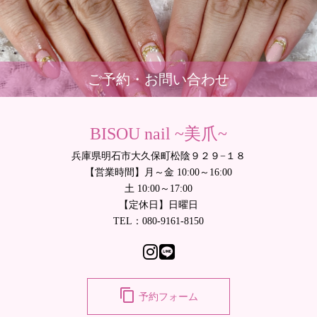
ご予約・お問い合わせ
BISOU nail ~美爪~
兵庫県明石市大久保町松陰９２９−１８
【営業時間】月～金 10:00～16:00
土 10:00～17:00
【定休日】日曜日
TEL：080-9161-8150
content_copy
予約フォーム